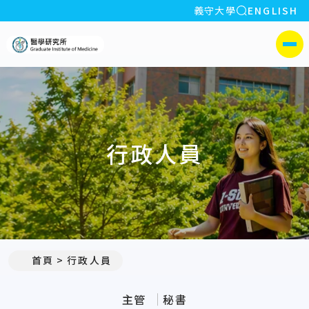
全站搜索
義守大學
ENGLISH
:::
義守大學醫學研究所
側選單
行政人員
:::
首頁
行政人員
主管
秘書